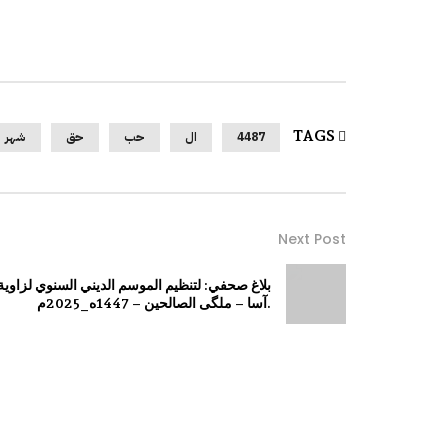
TAGS
4487
ال
حب
حق
شهر
Next Post
بلاغ صحفي: لتنظيم الموسم الديني السنوي لزاوية
آسا – ملگى الصالحين – 1447ه_2025م.