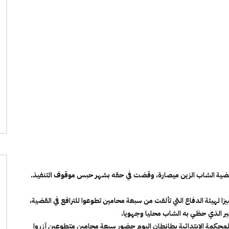
قضية الشاب الزين ميصارة، وقضت في حقه بشهر حبس موقوف التنفيذ.
هيئة الدفاع التي تألفت من سبعة محامين تطوعوا للترافع في القضية،
ير الذي حظي به الشاب محليا وجهويا.
حكمة الابتدائية بطانطان اليوم حضور سبعة محامين متطوعين آزروا