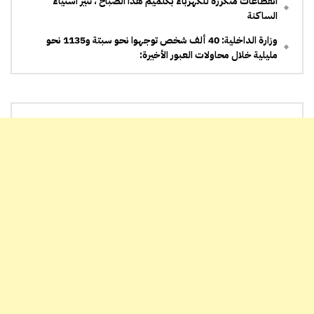
انقطاعات متكررة للكهرباء بكلميم هذا الصباح ، تثير استياء
الساكنة
وزارة الداخلية: 40 ألف شخص توجهوا نحو سبتة و1135 نحو
مليلية خلال محاولات العبور الأخيرة: