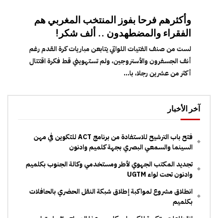
وأكثرهم فرحا بفوز المنتخب المغربي هم
الفقراء والمضطهدون .. ألف شكر!
لست من صنف الفتيات اللواتي يتابعن مباريات كرة القدم رغم
أنف الجسفرون والأستروجين، ولم تستهويني قط فكرة اقتتال
أكثر من عشرين رجلا، با...
آخر الأخبار
فتح باب الترشيح للاستفادة من برنامج ACT للتكوين في مهن
السينما والسمعي البصري بجهة كلميم وادنون
تجديد المكتب الجهوي لأطر ومستخدمي وكالة الجنوب بكلميم
وادنون تحت لواء UGTM
انطلاق مشروع لمواكبة إطلاق شبكة النقل الحضري بالحافلات
بكلميم