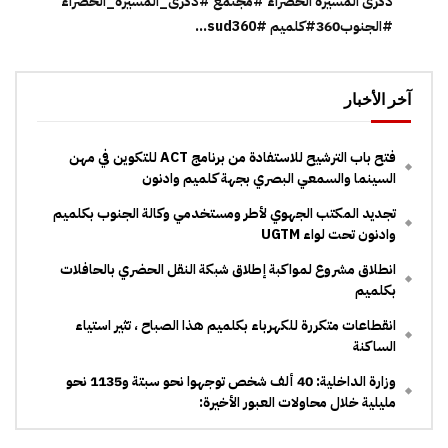
ذكرى المسيرة الخضراء #مجتمع #ذكرى_المسيرة_الخضراء
#الجنوب360#كلميم #sud360...
آخر الأخبار
فتح باب الترشيح للاستفادة من برنامج ACT للتكوين في مهن
السينما والسمعي البصري بجهة كلميم وادنون
تجديد المكتب الجهوي لأطر ومستخدمي وكالة الجنوب بكلميم
وادنون تحت لواء UGTM
انطلاق مشروع لمواكبة إطلاق شبكة النقل الحضري بالحافلات
بكلميم
انقطاعات متكررة للكهرباء بكلميم هذا الصباح ، تثير استياء
الساكنة
وزارة الداخلية: 40 ألف شخص توجهوا نحو سبتة و1135 نحو
مليلية خلال محاولات العبور الأخيرة: