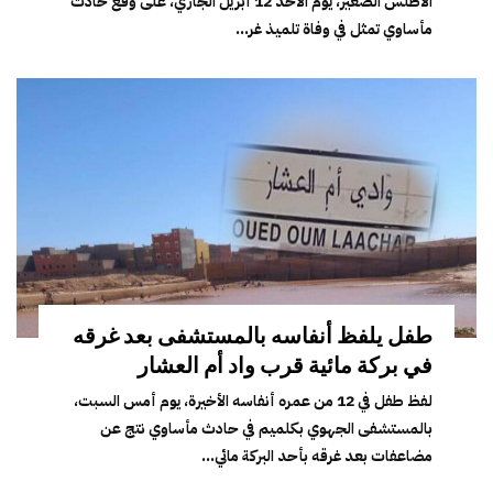
الأطلس الصغير، يوم الأحد 12 أبريل الجاري، على وقع حادث
مأساوي تمثل في وفاة تلميذ غر...
طفل يلفظ أنفاسه بالمستشفى بعد غرقه
في بركة مائية قرب واد أم العشار
لفظ طفل في 12 من عمره أنفاسه الأخيرة، يوم أمس السبت،
بالمستشفى الجهوي بكلميم في حادث مأساوي نتج عن
مضاعفات بعد غرقه بأحد البركة مائي...