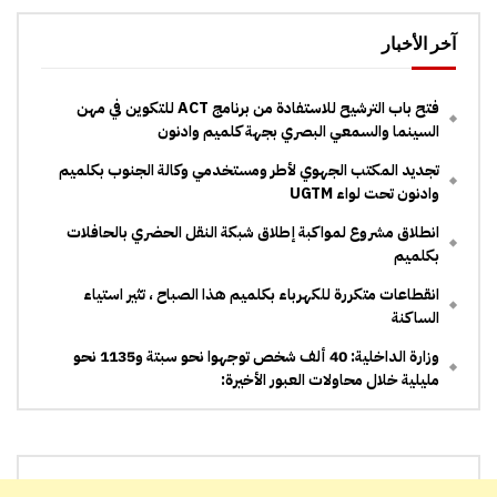
آخر الأخبار
فتح باب الترشيح للاستفادة من برنامج ACT للتكوين في مهن
السينما والسمعي البصري بجهة كلميم وادنون
تجديد المكتب الجهوي لأطر ومستخدمي وكالة الجنوب بكلميم
وادنون تحت لواء UGTM
انطلاق مشروع لمواكبة إطلاق شبكة النقل الحضري بالحافلات
بكلميم
انقطاعات متكررة للكهرباء بكلميم هذا الصباح ، تثير استياء
الساكنة
وزارة الداخلية: 40 ألف شخص توجهوا نحو سبتة و1135 نحو
مليلية خلال محاولات العبور الأخيرة: