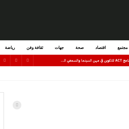
مجتمع
اقتصاد
صحة
جهات
ثقافة وفن
رياضة
فتح باب الترشيح للاستفادة من برنامج ACT للتكوين في مهن السينما والسمعي البصري بجهة كلميم وادنون