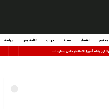
مجتمع
اقتصاد
صحة
جهات
ثقافة وفن
رياضة
المركز الجهوي للاستثمار كلميم -واد نون ينظم أسبوع الاستثمار خاص بمغاربة العالم تحت شعار “مغاربة العالم في قلب دينامية الاستثمار الوطني”