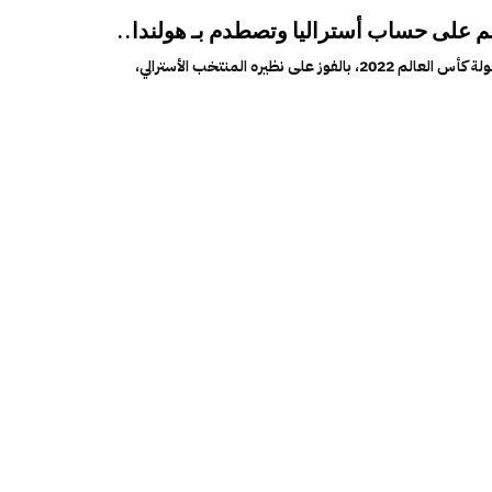
الم على حساب أستراليا وتصطدم بـ هولندا..
تأهل المنتخب الأرجنتيني إلى الدور ربع النهائي من بطولة كأس العالم 2022، بالفوز على نظيره المنتخب الأسترالي،