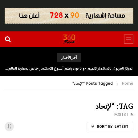
آخر الأخبار
فتح باب الترشيح للاستفادة من برنامج ACT للتكوين في مهن السينما والسمعي البصري بجهة كلميم وادنون
Home
Posts Tagged "“لإتحاد"
TAG: “لإتحاد
1 POSTS
SORT BY:
LATEST