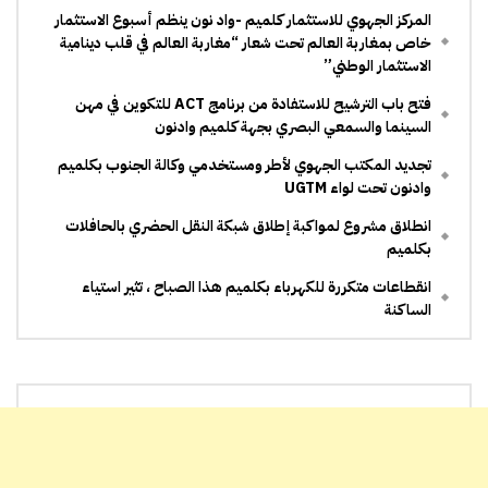
المركز الجهوي للاستثمار كلميم -واد نون ينظم أسبوع الاستثمار
خاص بمغاربة العالم تحت شعار “مغاربة العالم في قلب دينامية
الاستثمار الوطني”
فتح باب الترشيح للاستفادة من برنامج ACT للتكوين في مهن
السينما والسمعي البصري بجهة كلميم وادنون
تجديد المكتب الجهوي لأطر ومستخدمي وكالة الجنوب بكلميم
وادنون تحت لواء UGTM
انطلاق مشروع لمواكبة إطلاق شبكة النقل الحضري بالحافلات
بكلميم
انقطاعات متكررة للكهرباء بكلميم هذا الصباح ، تثير استياء
الساكنة