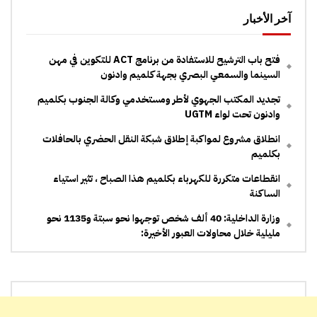
آخر الأخبار
فتح باب الترشيح للاستفادة من برنامج ACT للتكوين في مهن
السينما والسمعي البصري بجهة كلميم وادنون
تجديد المكتب الجهوي لأطر ومستخدمي وكالة الجنوب بكلميم
وادنون تحت لواء UGTM
انطلاق مشروع لمواكبة إطلاق شبكة النقل الحضري بالحافلات
بكلميم
انقطاعات متكررة للكهرباء بكلميم هذا الصباح ، تثير استياء
الساكنة
وزارة الداخلية: 40 ألف شخص توجهوا نحو سبتة و1135 نحو
مليلية خلال محاولات العبور الأخيرة: